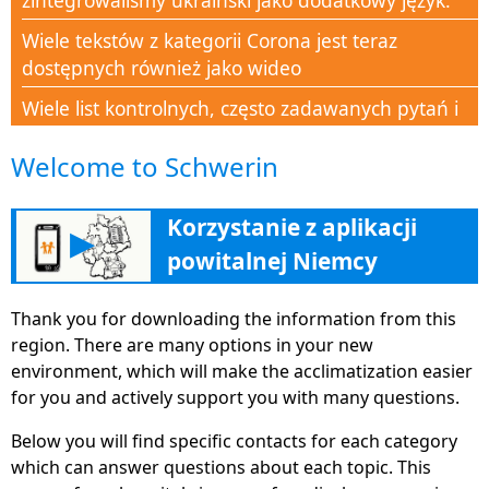
zintegrowaliśmy ukraiński jako dodatkowy język.
Wiele tekstów z kategorii Corona jest teraz
dostępnych również jako wideo
Wiele list kontrolnych, często zadawanych pytań i
dokumentów dostępnych w dziale pomocy Corona
Welcome to Schwerin
Nowa kategoria Corona-Aid, aby wesprzeć wiedzą
wszystkich ludzi w czasach kryzysu
Korzystanie z aplikacji
▶
Nowa sekcja „Edukacja” pomaga wieloma
powitalnej Niemcy
wskazówkami, adresami i informacjami
dotyczącymi dalszego szkolenia, aby znaleźć drogę
Thank you for downloading the information from this
na niemiecki rynek pracy
region. There are many options in your new
Welcome App Germany jest teraz łatwo i szeroko
environment, which will make the acclimatization easier
dostępny jako wersja strony internetowej
for you and actively support you with many questions.
Deutschland.welcomee-app-germany.de.
Below you will find specific contacts for each category
Platforma Sisters' www.Familie-und-Beruf.online
which can answer questions about each topic. This
dla lepszej równowagi między życiem zawodowym