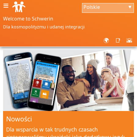
≡
Polskie
▼
Welcome to Schwerin
Dla kosmopolityzmu i udanej integracji
🌍
📑
🌇
Nowości
Dla wsparcia w tak trudnych czasach