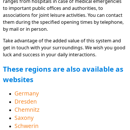
ranges from hospitals in case of medical emergencies
a prywatnym, dostępna jako bezpłatne aplikacje,
to important public offices and authorities, to
strona internetowa i oprogramowanie
associations for joint leisure activities. You can contact
komputerowe.
them during the specified opening times by telephone,
by mail or in person.
Nowa sekcja "Rynek pracy" zawiera wiele
wskazówek i informacji, które pomogą Ci rozpocząć
Take advantage of the added value of this system and
pracę.
get in touch with your surroundings. We wish you good
luck and success in your daily interactions.
Animowane filmy wyjaśniające bezpośrednio w
wielu dziedzinach pomagają w łatwym
These regions are also available as
zrozumieniu i nauce języka niemieckiego.
websites
Teraz dostępny również w języku polskim i czeskim
dla lepszego sąsiedztwa.
Germany
Obszar ofert edukacyjnych pomaga w skutecznym
Dresden
przyswajaniu języka dla lepszego zrozumienia.
Chemnitz
Saxony
Nowy Region Pomorza Przedniego - Greifwald
Schwerin
County dostępny do pobrania.